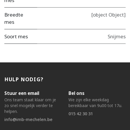
mes
Breedte
[object Object]
mes
Soort mes
Snijmes
HULP NODIG?
Stuur een email
Bel ons
Ons team staat klaar om je
We zijn elke weekdag
zo snel mogelijk verder te
bereikbaar van 9u00 tot 17u.
helpen.
015 42 30 31
info@imb-mechelen.be