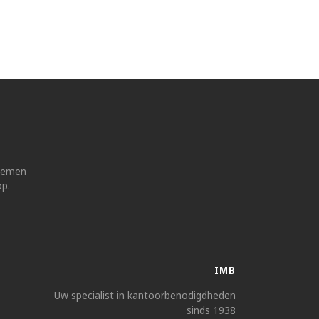
 nemen
op.
IMB
Uw specialist in kantoorbenodigdheden
sinds 1938