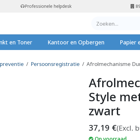
Professionele helpdesk
89
er ons
Contact
Stempels
nkt en Toner
Kantoor en Opbergen
Papier 
 preventie
Persoonsregistratie
Afrolmechanisme Dura
Afrolme
Style me
zwart
37,19
€
(Excl. 
Op voorraad