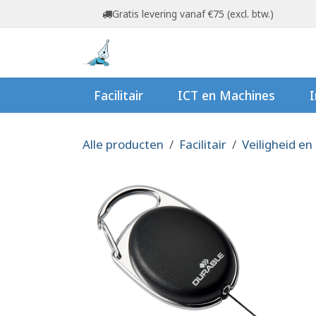
Overslaan naar inhoud
Gratis levering vanaf €75 (excl. btw.)
Startpagina
Shop
Ov
Facilitair
ICT en Machines
I
Alle producten
Facilitair
Veiligheid en