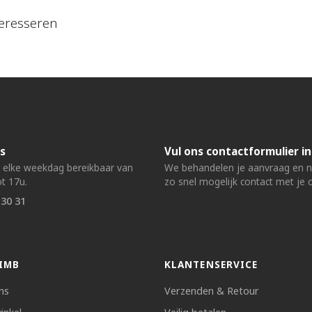
eresseren
s
Vul ons contactformulier in
n elke weekdag bereikbaar van
We behandelen je aanvraag en
t 17u.
zo snel mogelijk contact met je 
 30 31
IMB
KLANTENSERVICE
ns
Verzenden & Retour