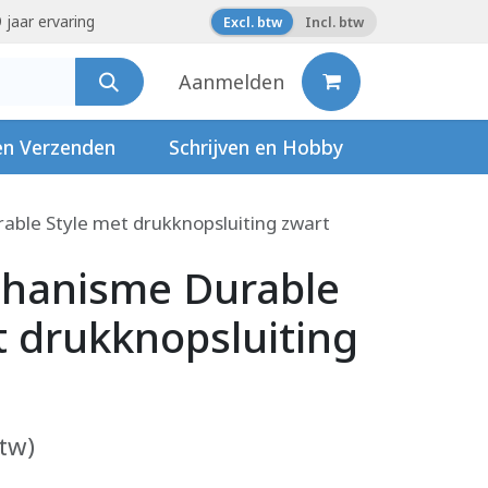
 jaar ervaring
Excl. btw
Incl. btw
Aanmelden
en Verzenden
Schrijven en Hobby
ble Style met drukknopsluiting zwart
chanisme Durable
t drukknopsluiting
btw)