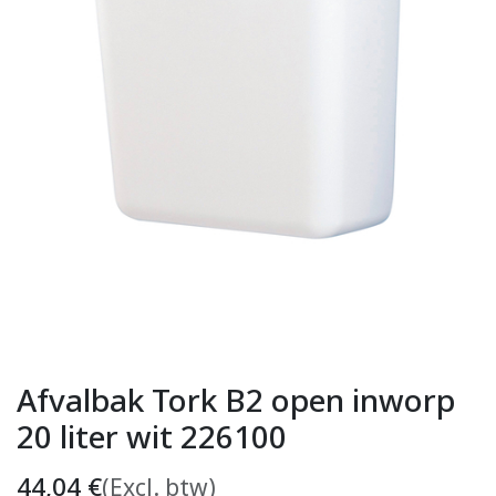
Afvalbak Tork B2 open inworp
20 liter wit 226100
44,04
€
(Excl. btw)