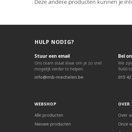
Deze andere producten kunnen je int
HULP NODIG?
Stuur een email
Bel on
Ons team staat klaar om je zo snel
We zij
mogelijk verder te helpen.
9u00 to
info@imb-mechelen.be
015 42
WEBSHOP
OVER 
Alle producten
Over o
Nieuwe producten
Onze w