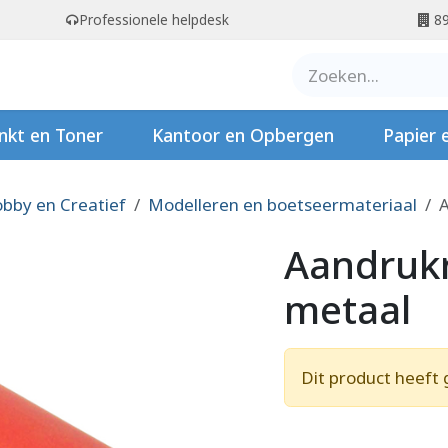
Professionele helpdesk
89
er ons
Contact
Stempels
nkt en Toner
Kantoor en Opbergen
Papier 
bby en Creatief
Modelleren en boetseermateriaal
Aandruk
metaal
Dit product heeft 