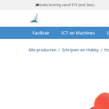
Overslaan naar inhoud
Gratis levering vanaf €75 (excl. btw.)
Startpagina
Shop
Ov
Facilitair
ICT en Machines
I
Alle producten
Schrijven en Hobby
Ho