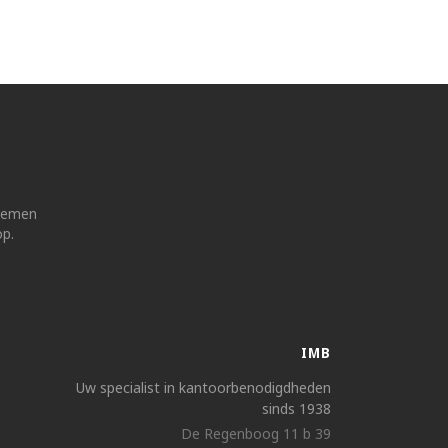
 nemen
op.
IMB
Uw specialist in kantoorbenodigdheden
sinds 1938
De Regenboog 11 b 39