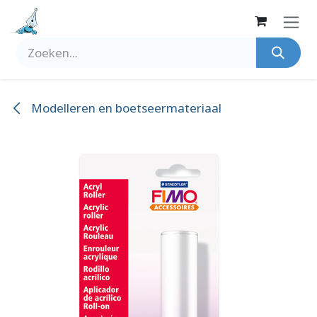
Overslaan naar inhoud
Modelleren en boetseermateriaal