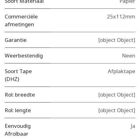
Soort Materiaal
Papier
Commerciële
25x112mm
afmetingen
Garantie
[object Object]
Weerbestendig
Neen
Soort Tape
Afplaktape
(DHZ)
Rol: breedte
[object Object]
Rol: lengte
[object Object]
Eenvoudig
Ja
Afrolbaar