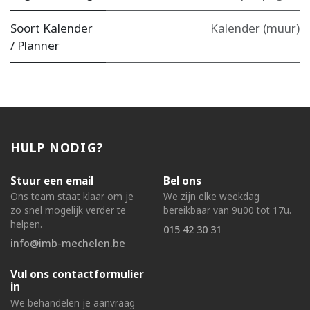
Soort Kalender
Kalender (muur)
/ Planner
HULP NODIG?
Stuur een email
Bel ons
Ons team staat klaar om je
We zijn elke weekdag
zo snel mogelijk verder te
bereikbaar van 9u00 tot 17u.
helpen.
015 42 30 31
info@imb-mechelen.be
Vul ons contactformulier
in
We behandelen je aanvraag