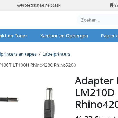
Professionele helpdesk
89
er ons
Contact
Stempels
nkt en Toner
Kantoor en Opbergen
Papier 
lprinters en tapes
Labelprinters
100T LT100H Rhino4200 Rhino5200
Adapter
LM210D 
Rhino42