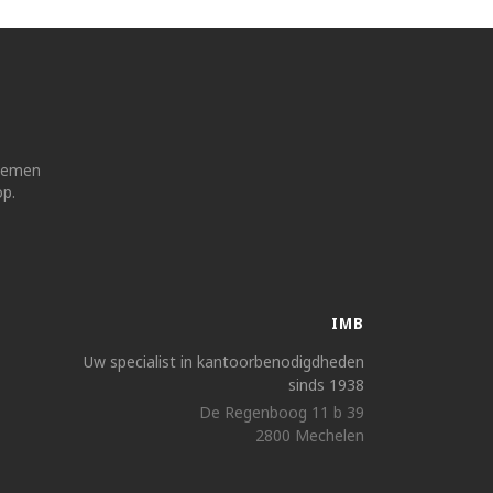
 nemen
op.
IMB
Uw specialist in kantoorbenodigdheden
sinds 1938
De Regenboog 11 b 39
2800 Mechelen