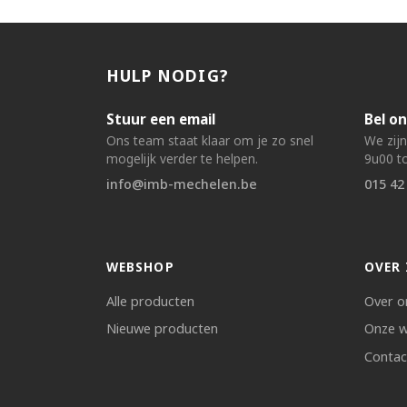
HULP NODIG?
Stuur een email
Bel on
Ons team staat klaar om je zo snel
We zij
mogelijk verder te helpen.
9u00 to
info@imb-mechelen.be
015 42
WEBSHOP
OVER 
Alle producten
Over o
Nieuwe producten
Onze w
Contac