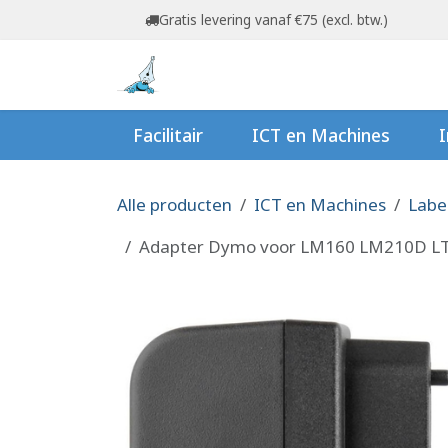
Overslaan naar inhoud
Gratis levering vanaf €75 (excl. btw.)
Startpagina
Shop
Ov
Facilitair
ICT en Machines
I
Alle producten
ICT en Machines
Labe
Adapter Dymo voor LM160 LM210D LT