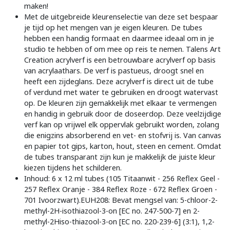
maken!
Met de uitgebreide kleurenselectie van deze set bespaar
je tijd op het mengen van je eigen kleuren. De tubes
hebben een handig formaat en daarmee ideaal om in je
studio te hebben of om mee op reis te nemen. Talens Art
Creation acrylverf is een betrouwbare acrylverf op basis
van acrylaathars. De verf is pastueus, droogt snel en
heeft een zijdeglans. Deze acrylverf is direct uit de tube
of verdund met water te gebruiken en droogt watervast
op. De kleuren zijn gemakkelijk met elkaar te vermengen
en handig in gebruik door de doseerdop. Deze veelzijdige
verf kan op vrijwel elk oppervlak gebruikt worden, zolang
die enigzins absorberend en vet- en stofvrij is. Van canvas
en papier tot gips, karton, hout, steen en cement. Omdat
de tubes transparant zijn kun je makkelijk de juiste kleur
kiezen tijdens het schilderen.
Inhoud: 6 x 12 ml tubes (105 Titaanwit - 256 Reflex Geel -
257 Reflex Oranje - 384 Reflex Roze - 672 Reflex Groen -
701 Ivoorzwart).EUH208: Bevat mengsel van: 5-chloor-2-
methyl-2H-isothiazool-3-on [EC no. 247-500-7] en 2-
methyl-2Hiso-thiazool-3-on [EC no. 220-239-6] (3:1), 1,2-