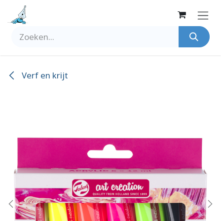
Overslaan naar inhoud
Verf en krijt