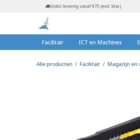
Overslaan naar inhoud
Gratis levering vanaf €75 (excl. btw.)
Startpagina
Shop
Ov
Facilitair
ICT en Machines
I
Alle producten
Facilitair
Magazijn en 