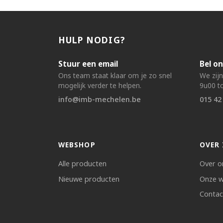
HULP NODIG?
Stuur een email
Bel on
Ons team staat klaar om je zo snel
We zij
mogelijk verder te helpen.
9u00 to
info@imb-mechelen.be
015 42
WEBSHOP
OVER 
Alle producten
Over o
Nieuwe producten
Onze w
Contac