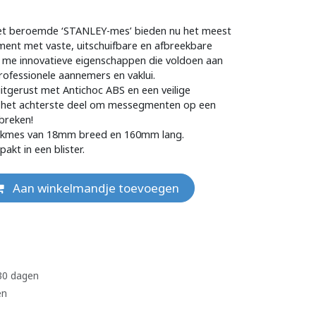
het beroemde ‘STANLEY-mes’ bieden nu het meest
ment met vaste, uitschuifbare en afbreekbare
me innovatieve eigenschappen die voldoen aan
ofessionele aannemers en vaklui.
itgerust met Antichoc ABS en een veilige
k het achterste deel om messegmenten op een
 breken!
eekmes van 18mm breed en 160mm lang.
akt in een blister.
Aan winkelmandje toevoegen
 30 dagen
en