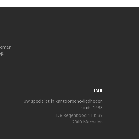
 nemen
op.
IMB
Uw specialist in kantoorbenodigdheden
sinds 1938
De Regenboog 11 b 39
2800 Mechelen