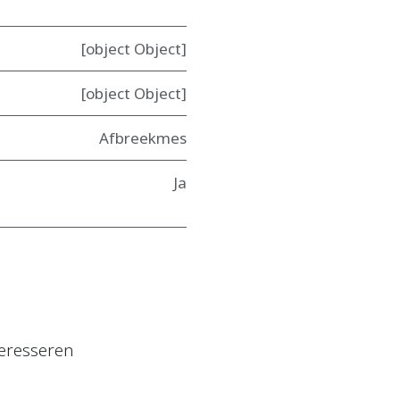
[object Object]
[object Object]
Afbreekmes
Ja
eresseren