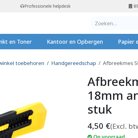
Professionele helpdesk
89
er ons
Contact
Stempels
nkt en Toner
Kantoor en Opbergen
Papier 
winkel toebehoren
Handgereedschap
Afbreekmes St
Afbreekm
18mm ant
stuk
4,50
€
(Excl. bt
Op voorraad