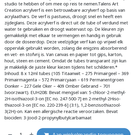
studio te hebben of om mee op reis te nemen.Talens Art
Creation acrylverf is een betrouwbare acrylverf op basis van
acrylaathars. De verf is pastueus, droogt snel en heeft een
zijdeglans. Deze acrylverf is direct uit de tube of verdund met
water te gebruiken en droogt watervast op. De kleuren zijn
gemakkelijk met elkaar te vermengen en handig in gebruik
door de doseerdop. Deze veelzijdige verf kan op vrijwel elk
oppervlak gebruikt worden, zolang die enigzins absorberend
en vet- en stofvrij is. Van canvas en papier tot gips, karton,
hout, steen en cement. Omdat de tubes transparant zijn kun
je makkelijk de juiste kleur kiezen tijdens het schilderen.*
Inhoud: 8 x 12ml tubes (105 Titaanwit – 275 Primairgeel – 369
Primairmagenta – 572 Primaircyaan – 619 Permanentgroen
Donker – 227 Gele Oker – 409 Omber Gebrand – 701
Ivoorzwart). EUH208: Bevat mengsel van: 5-chloor-2-methyl-
2H-isothiazool-3-on [EC no. 247-500-7] en 2-methyl-2Hiso-
thiazool-3-on [EC no. 220-239-6] (3:1), 1,2-benzisothiazool-
3(2H)-on. Kan een allergische reactie veroorzaken. Bevat
biociden: 3-Jood-2-propynylbutylcarbamaat
Aan winkelmandje toevoegen