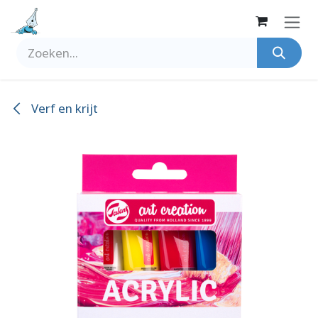
Overslaan naar inhoud
Verf en krijt