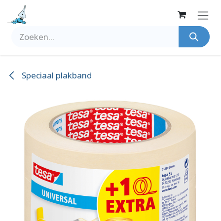
Overslaan naar inhoud
Speciaal plakband