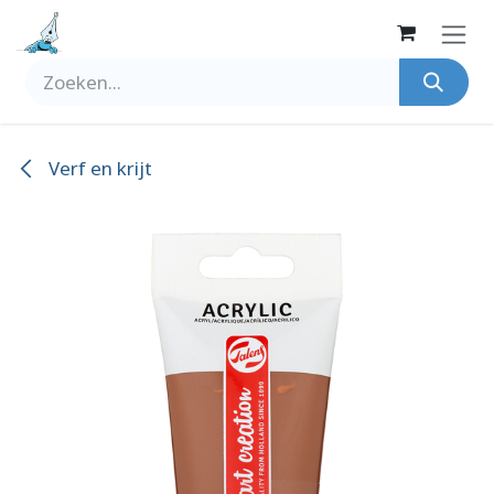
Overslaan naar inhoud
Verf en krijt