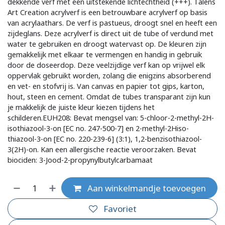
dekkende verf met een uitstekende lichtechtheid (+++). Talens
Art Creation acrylverf is een betrouwbare acrylverf op basis
van acrylaathars. De verf is pastueus, droogt snel en heeft een
zijdeglans. Deze acrylverf is direct uit de tube of verdund met
water te gebruiken en droogt watervast op. De kleuren zijn
gemakkelijk met elkaar te vermengen en handig in gebruik
door de doseerdop. Deze veelzijdige verf kan op vrijwel elk
oppervlak gebruikt worden, zolang die enigzins absorberend
en vet- en stofvrij is. Van canvas en papier tot gips, karton,
hout, steen en cement. Omdat de tubes transparant zijn kun
je makkelijk de juiste kleur kiezen tijdens het
schilderen.EUH208: Bevat mengsel van: 5-chloor-2-methyl-2H-
isothiazool-3-on [EC no. 247-500-7] en 2-methyl-2Hiso-
thiazool-3-on [EC no. 220-239-6] (3:1), 1,2-benzisothiazool-
3(2H)-on. Kan een allergische reactie veroorzaken. Bevat
biociden: 3-Jood-2-propynylbutylcarbamaat
Aan winkelmandje toevoegen
Favoriet